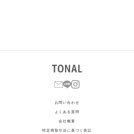
すべて
すべて
ホワイト
ホワイト
グレー
グレー
ブラック
ブラック
ブラウン
ブラウン
ベージュ
ベージュ
オレンジ
オレンジ
イエロー
イエロー
グリーン
グリーン
ブルー
ブルー
パープル
パープル
レッド
レッド
ピンク
ピンク
ミックス
ミックス
リセット
この条件で絞り込む
お問い合わせ
よくある質問
会社概要
特定商取引法に基づく表記