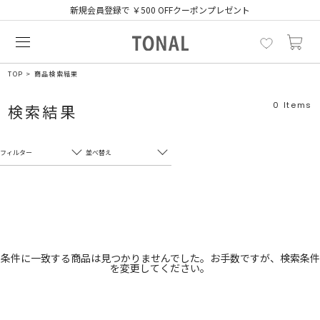
新規会員登録で ￥500 OFFクーポンプレゼント
TOP
商品検索結果
0
Items
検索結果
フィルター
並べ替え
フリーワード
売れ筋順
新着順
CLOSE
おすすめ順
カテゴリ
高い順
条件に一致する商品は見つかりませんでした。お手数ですが、検索条件
を変更してください。
サブカテゴリ
安い順
販売状況
カラー