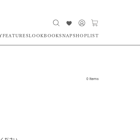
Y
FEATURES
LOOKBOOK
SNAP
SHOPLIST
0
Items
リーワード
売れ筋順
新着順
CLOSE
おすすめ順
ください。