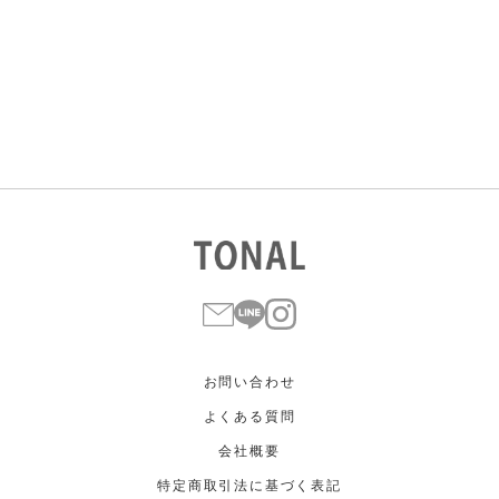
すべて
すべて
ホワイト
ホワイト
グレー
グレー
ブラック
ブラック
ブラウン
ブラウン
ベージュ
ベージュ
オレンジ
オレンジ
イエロー
イエロー
グリーン
グリーン
ブルー
ブルー
パープル
パープル
レッド
レッド
ピンク
ピンク
ミックス
ミックス
リセット
この条件で絞り込む
お問い合わせ
よくある質問
会社概要
特定商取引法に基づく表記