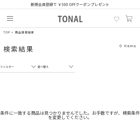
新規会員登録で ￥500 OFFクーポンプレゼント
TOP
商品検索結果
0
Items
検索結果
フィルター
並べ替え
フリーワード
売れ筋順
新着順
CLOSE
おすすめ順
カテゴリ
高い順
条件に一致する商品は見つかりませんでした。お手数ですが、検索条件
を変更してください。
サブカテゴリ
安い順
販売状況
カラー