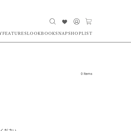
Y
FEATURES
LOOKBOOK
SNAP
SHOPLIST
0
Items
リーワード
売れ筋順
新着順
CLOSE
おすすめ順
ください。