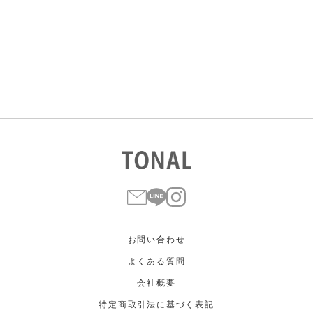
すべて
すべて
ホワイト
ホワイト
グレー
グレー
ブラック
ブラック
ブラウン
ブラウン
ベージュ
ベージュ
オレンジ
オレンジ
イエロー
イエロー
グリーン
グリーン
ブルー
ブルー
パープル
パープル
レッド
レッド
ピンク
ピンク
ミックス
ミックス
リセット
この条件で絞り込む
お問い合わせ
よくある質問
会社概要
特定商取引法に基づく表記