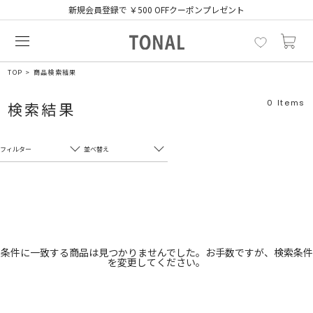
新規会員登録で ￥500 OFFクーポンプレゼント
TOP
商品検索結果
0
Items
検索結果
フィルター
並べ替え
フリーワード
売れ筋順
新着順
CLOSE
おすすめ順
カテゴリ
高い順
条件に一致する商品は見つかりませんでした。お手数ですが、検索条件
を変更してください。
サブカテゴリ
安い順
販売状況
カラー