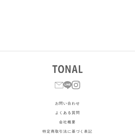
すべて
すべて
ホワイト
ホワイト
グレー
グレー
ブラック
ブラック
ブラウン
ブラウン
ベージュ
ベージュ
オレンジ
オレンジ
イエロー
イエロー
グリーン
グリーン
ブルー
ブルー
パープル
パープル
レッド
レッド
ピンク
ピンク
ミックス
ミックス
リセット
この条件で絞り込む
お問い合わせ
よくある質問
会社概要
特定商取引法に基づく表記