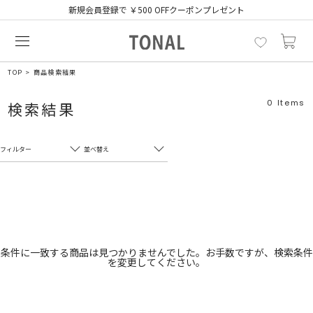
新規会員登録で ￥500 OFFクーポンプレゼント
TOP
商品検索結果
0
Items
検索結果
フィルター
並べ替え
フリーワード
売れ筋順
新着順
CLOSE
おすすめ順
カテゴリ
高い順
条件に一致する商品は見つかりませんでした。お手数ですが、検索条件
を変更してください。
サブカテゴリ
安い順
販売状況
カラー