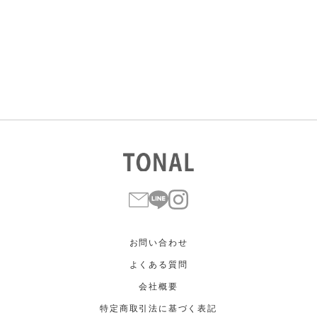
すべて
すべて
ホワイト
ホワイト
グレー
グレー
ブラック
ブラック
ブラウン
ブラウン
ベージュ
ベージュ
オレンジ
オレンジ
イエロー
イエロー
グリーン
グリーン
ブルー
ブルー
パープル
パープル
レッド
レッド
ピンク
ピンク
ミックス
ミックス
リセット
この条件で絞り込む
お問い合わせ
よくある質問
会社概要
特定商取引法に基づく表記