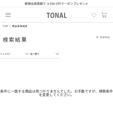
新規会員登録で ￥500 OFFクーポンプレゼント
TOP
商品検索結果
0
Items
検索結果
フィルター
並べ替え
フリーワード
売れ筋順
新着順
CLOSE
おすすめ順
カテゴリ
高い順
条件に一致する商品は見つかりませんでした。お手数ですが、検索条件
を変更してください。
サブカテゴリ
安い順
販売状況
カラー