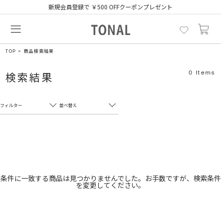
新規会員登録で ￥500 OFFクーポンプレゼント
TOP
商品検索結果
0
Items
検索結果
フィルター
並べ替え
フリーワード
売れ筋順
新着順
CLOSE
おすすめ順
カテゴリ
高い順
条件に一致する商品は見つかりませんでした。お手数ですが、検索条件
を変更してください。
サブカテゴリ
安い順
販売状況
カラー