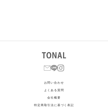
すべて
すべて
ホワイト
ホワイト
グレー
グレー
ブラック
ブラック
ブラウン
ブラウン
ベージュ
ベージュ
オレンジ
オレンジ
イエロー
イエロー
グリーン
グリーン
ブルー
ブルー
パープル
パープル
レッド
レッド
ピンク
ピンク
ミックス
ミックス
リセット
この条件で絞り込む
お問い合わせ
よくある質問
会社概要
特定商取引法に基づく表記