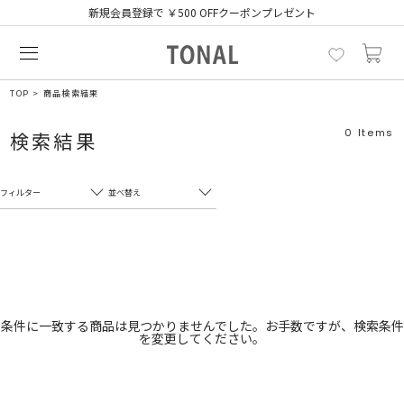
新規会員登録で ￥500 OFFクーポンプレゼント
TOP
商品検索結果
0
Items
検索結果
フィルター
並べ替え
フリーワード
売れ筋順
新着順
CLOSE
おすすめ順
カテゴリ
高い順
条件に一致する商品は見つかりませんでした。お手数ですが、検索条件
を変更してください。
サブカテゴリ
安い順
販売状況
カラー