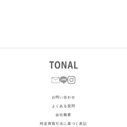
すべて
すべて
ホワイト
ホワイト
グレー
グレー
ブラック
ブラック
ブラウン
ブラウン
ベージュ
ベージュ
オレンジ
オレンジ
イエロー
イエロー
グリーン
グリーン
ブルー
ブルー
パープル
パープル
レッド
レッド
ピンク
ピンク
ミックス
ミックス
リセット
この条件で絞り込む
お問い合わせ
よくある質問
会社概要
特定商取引法に基づく表記