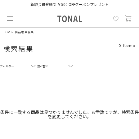
新規会員登録で ￥500 OFFクーポンプレゼント
TOP
商品検索結果
0
Items
検索結果
フィルター
並べ替え
フリーワード
売れ筋順
新着順
CLOSE
おすすめ順
カテゴリ
高い順
条件に一致する商品は見つかりませんでした。お手数ですが、検索条件
を変更してください。
サブカテゴリ
安い順
販売状況
カラー