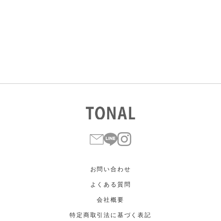
すべて
すべて
ホワイト
ホワイト
グレー
グレー
ブラック
ブラック
ブラウン
ブラウン
ベージュ
ベージュ
オレンジ
オレンジ
イエロー
イエロー
グリーン
グリーン
ブルー
ブルー
パープル
パープル
レッド
レッド
ピンク
ピンク
ミックス
ミックス
リセット
この条件で絞り込む
お問い合わせ
よくある質問
会社概要
特定商取引法に基づく表記