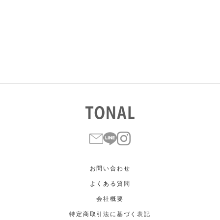
すべて
すべて
ホワイト
ホワイト
グレー
グレー
ブラック
ブラック
ブラウン
ブラウン
ベージュ
ベージュ
オレンジ
オレンジ
イエロー
イエロー
グリーン
グリーン
ブルー
ブルー
パープル
パープル
レッド
レッド
ピンク
ピンク
ミックス
ミックス
リセット
この条件で絞り込む
お問い合わせ
よくある質問
会社概要
特定商取引法に基づく表記