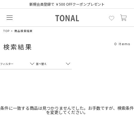
新規会員登録で ￥500 OFFクーポンプレゼント
TOP
商品検索結果
0
Items
検索結果
フィルター
並べ替え
フリーワード
売れ筋順
新着順
CLOSE
おすすめ順
カテゴリ
高い順
条件に一致する商品は見つかりませんでした。お手数ですが、検索条件
を変更してください。
サブカテゴリ
安い順
販売状況
カラー