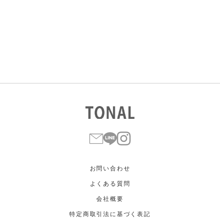
すべて
すべて
ホワイト
ホワイト
グレー
グレー
ブラック
ブラック
ブラウン
ブラウン
ベージュ
ベージュ
オレンジ
オレンジ
イエロー
イエロー
グリーン
グリーン
ブルー
ブルー
パープル
パープル
レッド
レッド
ピンク
ピンク
ミックス
ミックス
リセット
この条件で絞り込む
お問い合わせ
よくある質問
会社概要
特定商取引法に基づく表記