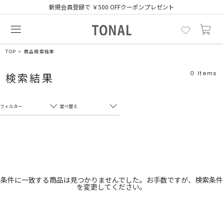
新規会員登録で ￥500 OFFクーポンプレゼント
TOP
商品検索結果
0
Items
検索結果
フィルター
並べ替え
フリーワード
売れ筋順
新着順
CLOSE
おすすめ順
カテゴリ
高い順
条件に一致する商品は見つかりませんでした。お手数ですが、検索条件
を変更してください。
サブカテゴリ
安い順
販売状況
カラー