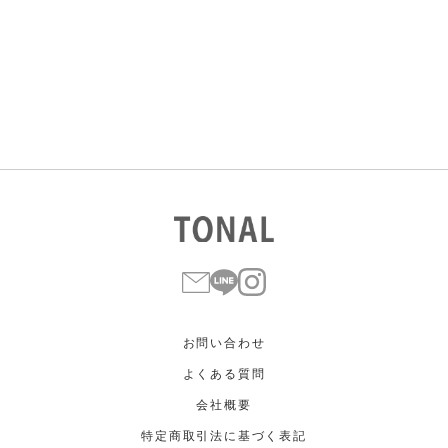
すべて
すべて
ホワイト
ホワイト
グレー
グレー
ブラック
ブラック
ブラウン
ブラウン
ベージュ
ベージュ
オレンジ
オレンジ
イエロー
イエロー
グリーン
グリーン
ブルー
ブルー
パープル
パープル
レッド
レッド
ピンク
ピンク
ミックス
ミックス
リセット
この条件で絞り込む
お問い合わせ
よくある質問
会社概要
特定商取引法に基づく表記