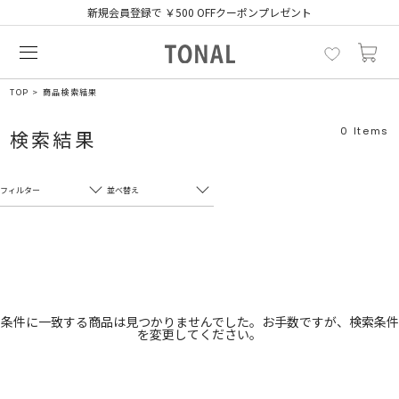
新規会員登録で ￥500 OFFクーポンプレゼント
TOP
商品検索結果
0
Items
検索結果
フィルター
並べ替え
フリーワード
売れ筋順
新着順
CLOSE
おすすめ順
カテゴリ
高い順
条件に一致する商品は見つかりませんでした。お手数ですが、検索条件
を変更してください。
サブカテゴリ
安い順
販売状況
カラー