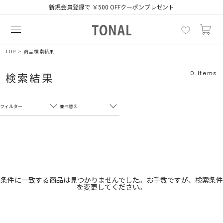
新規会員登録で ￥500 OFFクーポンプレゼント
TOP
商品検索結果
0
Items
検索結果
フィルター
並べ替え
フリーワード
売れ筋順
新着順
CLOSE
おすすめ順
カテゴリ
高い順
条件に一致する商品は見つかりませんでした。お手数ですが、検索条件
を変更してください。
サブカテゴリ
安い順
販売状況
カラー