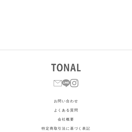
すべて
すべて
ホワイト
ホワイト
グレー
グレー
ブラック
ブラック
ブラウン
ブラウン
ベージュ
ベージュ
オレンジ
オレンジ
イエロー
イエロー
グリーン
グリーン
ブルー
ブルー
パープル
パープル
レッド
レッド
ピンク
ピンク
ミックス
ミックス
リセット
この条件で絞り込む
お問い合わせ
よくある質問
会社概要
特定商取引法に基づく表記