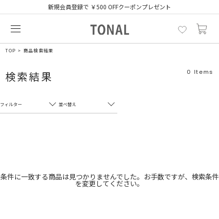
新規会員登録で ￥500 OFFクーポンプレゼント
TOP
商品検索結果
0
Items
検索結果
フィルター
並べ替え
フリーワード
売れ筋順
新着順
CLOSE
おすすめ順
カテゴリ
高い順
条件に一致する商品は見つかりませんでした。お手数ですが、検索条件
を変更してください。
サブカテゴリ
安い順
販売状況
カラー