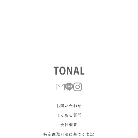
すべて
すべて
ホワイト
ホワイト
グレー
グレー
ブラック
ブラック
ブラウン
ブラウン
ベージュ
ベージュ
オレンジ
オレンジ
イエロー
イエロー
グリーン
グリーン
ブルー
ブルー
パープル
パープル
レッド
レッド
ピンク
ピンク
ミックス
ミックス
リセット
この条件で絞り込む
お問い合わせ
よくある質問
会社概要
特定商取引法に基づく表記