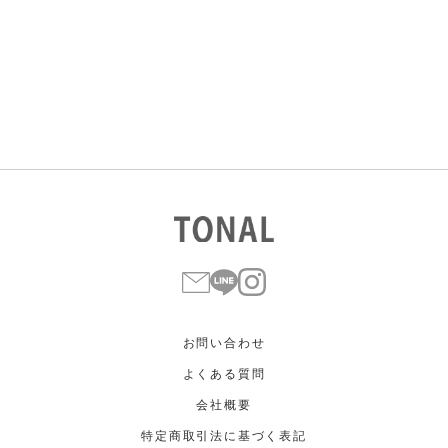
すべて
すべて
ホワイト
ホワイト
グレー
グレー
ブラック
ブラック
ブラウン
ブラウン
ベージュ
ベージュ
オレンジ
オレンジ
イエロー
イエロー
グリーン
グリーン
ブルー
ブルー
パープル
パープル
レッド
レッド
ピンク
ピンク
ミックス
ミックス
リセット
この条件で絞り込む
お問い合わせ
よくある質問
会社概要
特定商取引法に基づく表記