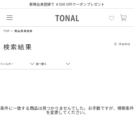
新規会員登録で ￥500 OFFクーポンプレゼント
TOP
商品検索結果
0
Items
検索結果
フィルター
並べ替え
フリーワード
売れ筋順
新着順
CLOSE
おすすめ順
カテゴリ
高い順
条件に一致する商品は見つかりませんでした。お手数ですが、検索条件
を変更してください。
サブカテゴリ
安い順
販売状況
カラー