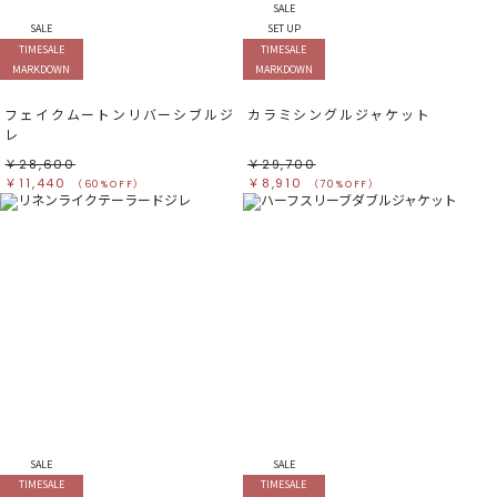
SALE
SALE
SET UP
TIMESALE
TIMESALE
MARKDOWN
MARKDOWN
フェイクムートンリバーシブルジ
カラミシングルジャケット
レ
￥28,600
￥29,700
￥11,440
￥8,910
（60%OFF）
（70%OFF）
SALE
SALE
TIMESALE
TIMESALE