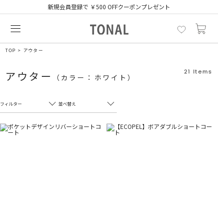
新規会員登録で ￥500 OFFクーポンプレゼント
TOP
アウター
21
Items
アウター
（カラー：ホワイト）
フィルター
並べ替え
フリーワード
売れ筋順
新着順
CLOSE
おすすめ順
カテゴリ
高い順
サブカテゴリ
安い順
販売状況
カラー