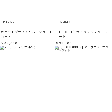
すべて
すべて
ホワイト
ホワイト
グレー
グレー
ブラック
ブラック
ブラウン
ブラウン
ベージュ
ベージュ
オレンジ
オレンジ
PRE ORDER
PRE ORDER
イエロー
イエロー
グリーン
グリーン
ブルー
ブルー
ポケットデザインリバーショート
【ECOPEL】ボアダブルショート
パープル
パープル
レッド
レッド
コート
コート
ピンク
ピンク
ミックス
ミックス
￥44,000
￥38,500
リセット
この条件で絞り込む