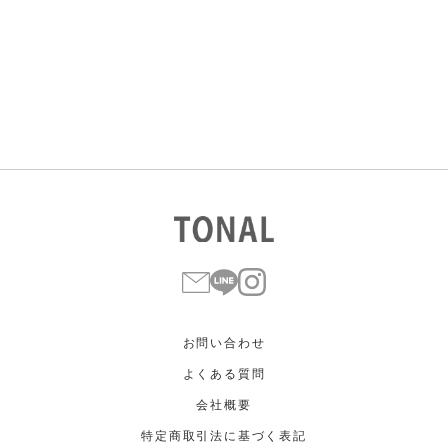
すべて
すべて
ホワイト
ホワイト
グレー
グレー
ブラック
ブラック
ブラウン
ブラウン
ベージュ
ベージュ
オレンジ
オレンジ
イエロー
イエロー
グリーン
グリーン
ブルー
ブルー
パープル
パープル
レッド
レッド
ピンク
ピンク
ミックス
ミックス
リセット
この条件で絞り込む
お問い合わせ
よくある質問
会社概要
特定商取引法に基づく表記