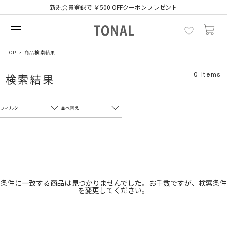
新規会員登録で ￥500 OFFクーポンプレゼント
TOP
商品検索結果
0
Items
検索結果
フィルター
並べ替え
フリーワード
売れ筋順
新着順
CLOSE
おすすめ順
カテゴリ
高い順
条件に一致する商品は見つかりませんでした。お手数ですが、検索条件
を変更してください。
サブカテゴリ
安い順
販売状況
カラー