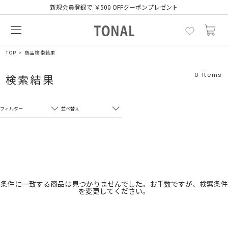
新規会員登録で ￥500 OFFクーポンプレゼント
TOP
商品検索結果
0
Items
検索結果
フィルター
並べ替え
フリーワード
売れ筋順
新着順
CLOSE
おすすめ順
カテゴリ
高い順
条件に一致する商品は見つかりませんでした。お手数ですが、検索条件
を変更してください。
サブカテゴリ
安い順
販売状況
カラー