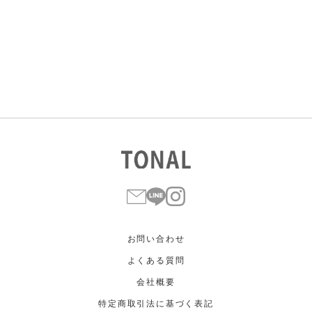
すべて
すべて
ホワイト
ホワイト
グレー
グレー
ブラック
ブラック
ブラウン
ブラウン
ベージュ
ベージュ
オレンジ
オレンジ
イエロー
イエロー
グリーン
グリーン
ブルー
ブルー
パープル
パープル
レッド
レッド
ピンク
ピンク
ミックス
ミックス
リセット
この条件で絞り込む
お問い合わせ
よくある質問
会社概要
特定商取引法に基づく表記