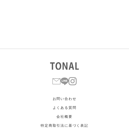
すべて
すべて
ホワイト
ホワイト
グレー
グレー
ブラック
ブラック
ブラウン
ブラウン
ベージュ
ベージュ
オレンジ
オレンジ
イエロー
イエロー
グリーン
グリーン
ブルー
ブルー
パープル
パープル
レッド
レッド
ピンク
ピンク
ミックス
ミックス
リセット
この条件で絞り込む
お問い合わせ
よくある質問
会社概要
特定商取引法に基づく表記