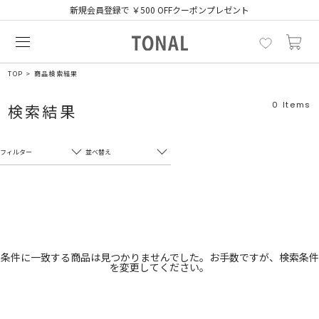
新規会員登録で ￥500 OFFクーポンプレゼント
TOP
商品検索結果
0
Items
検索結果
フィルター
並べ替え
フリーワード
売れ筋順
新着順
CLOSE
おすすめ順
カテゴリ
高い順
条件に一致する商品は見つかりませんでした。お手数ですが、検索条件
を変更してください。
サブカテゴリ
安い順
販売状況
カラー