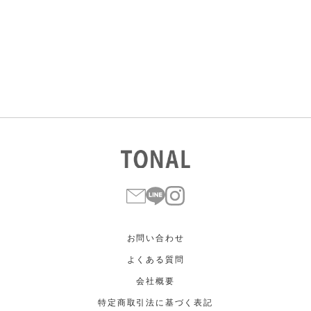
すべて
すべて
ホワイト
ホワイト
グレー
グレー
ブラック
ブラック
ブラウン
ブラウン
ベージュ
ベージュ
オレンジ
オレンジ
イエロー
イエロー
グリーン
グリーン
ブルー
ブルー
パープル
パープル
レッド
レッド
ピンク
ピンク
ミックス
ミックス
リセット
この条件で絞り込む
お問い合わせ
よくある質問
会社概要
特定商取引法に基づく表記