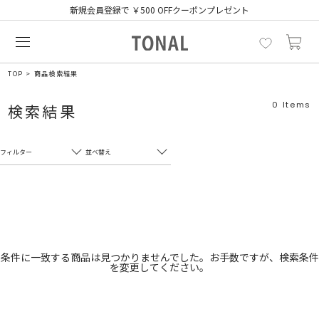
新規会員登録で ￥500 OFFクーポンプレゼント
TOP
商品検索結果
0
Items
検索結果
フィルター
並べ替え
フリーワード
売れ筋順
新着順
CLOSE
おすすめ順
カテゴリ
高い順
条件に一致する商品は見つかりませんでした。お手数ですが、検索条件
を変更してください。
サブカテゴリ
安い順
販売状況
カラー