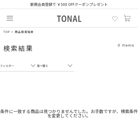
新規会員登録で ￥500 OFFクーポンプレゼント
TOP
商品検索結果
0
Items
検索結果
フィルター
並べ替え
フリーワード
売れ筋順
新着順
CLOSE
おすすめ順
カテゴリ
高い順
条件に一致する商品は見つかりませんでした。お手数ですが、検索条件
を変更してください。
サブカテゴリ
安い順
販売状況
カラー