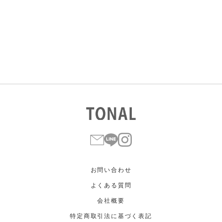
すべて
すべて
ホワイト
ホワイト
グレー
グレー
ブラック
ブラック
ブラウン
ブラウン
ベージュ
ベージュ
オレンジ
オレンジ
イエロー
イエロー
グリーン
グリーン
ブルー
ブルー
パープル
パープル
レッド
レッド
ピンク
ピンク
ミックス
ミックス
リセット
この条件で絞り込む
お問い合わせ
よくある質問
会社概要
特定商取引法に基づく表記