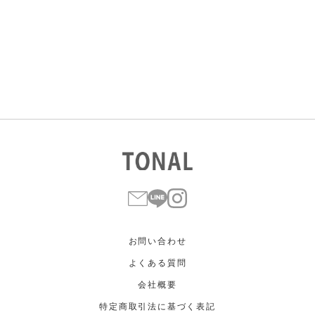
すべて
すべて
ホワイト
ホワイト
グレー
グレー
ブラック
ブラック
ブラウン
ブラウン
ベージュ
ベージュ
オレンジ
オレンジ
イエロー
イエロー
グリーン
グリーン
ブルー
ブルー
パープル
パープル
レッド
レッド
ピンク
ピンク
ミックス
ミックス
リセット
この条件で絞り込む
お問い合わせ
よくある質問
会社概要
特定商取引法に基づく表記