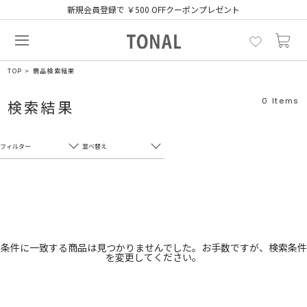
新規会員登録で ￥500 OFFクーポンプレゼント
TOP
商品検索結果
0
Items
検索結果
フィルター
並べ替え
フリーワード
売れ筋順
新着順
CLOSE
おすすめ順
カテゴリ
高い順
条件に一致する商品は見つかりませんでした。お手数ですが、検索条件
を変更してください。
サブカテゴリ
安い順
販売状況
カラー