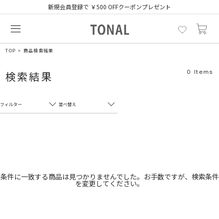
新規会員登録で ￥500 OFFクーポンプレゼント
TOP
商品検索結果
0
Items
検索結果
フィルター
並べ替え
フリーワード
売れ筋順
新着順
CLOSE
おすすめ順
カテゴリ
高い順
条件に一致する商品は見つかりませんでした。お手数ですが、検索条件
を変更してください。
サブカテゴリ
安い順
販売状況
カラー