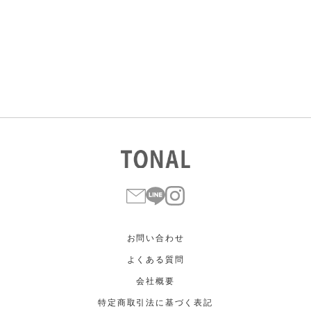
すべて
すべて
ホワイト
ホワイト
グレー
グレー
ブラック
ブラック
ブラウン
ブラウン
ベージュ
ベージュ
オレンジ
オレンジ
イエロー
イエロー
グリーン
グリーン
ブルー
ブルー
パープル
パープル
レッド
レッド
ピンク
ピンク
ミックス
ミックス
リセット
この条件で絞り込む
お問い合わせ
よくある質問
会社概要
特定商取引法に基づく表記