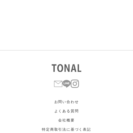
すべて
すべて
ホワイト
ホワイト
グレー
グレー
ブラック
ブラック
ブラウン
ブラウン
ベージュ
ベージュ
オレンジ
オレンジ
イエロー
イエロー
グリーン
グリーン
ブルー
ブルー
パープル
パープル
レッド
レッド
ピンク
ピンク
ミックス
ミックス
リセット
この条件で絞り込む
お問い合わせ
よくある質問
会社概要
特定商取引法に基づく表記