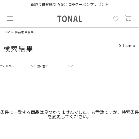
新規会員登録で ￥500 OFFクーポンプレゼント
TOP
商品検索結果
0
Items
検索結果
フィルター
並べ替え
フリーワード
売れ筋順
新着順
CLOSE
おすすめ順
カテゴリ
高い順
条件に一致する商品は見つかりませんでした。お手数ですが、検索条件
を変更してください。
サブカテゴリ
安い順
販売状況
カラー