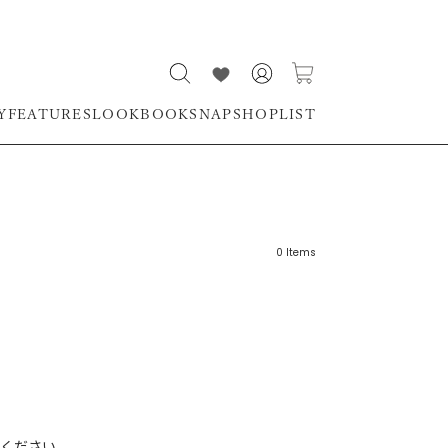
Y
FEATURES
LOOKBOOK
SNAP
SHOPLIST
0
Items
リーワード
売れ筋順
新着順
CLOSE
おすすめ順
ください。