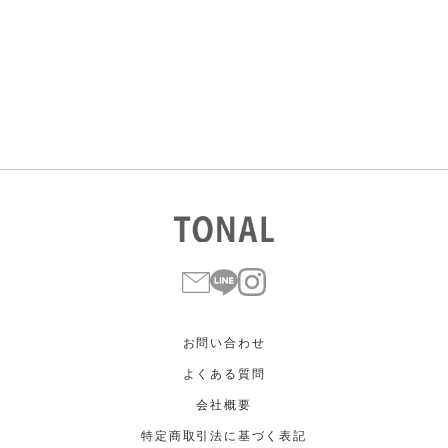
すべて
すべて
ホワイト
ホワイト
グレー
グレー
ブラック
ブラック
ブラウン
ブラウン
ベージュ
ベージュ
オレンジ
オレンジ
イエロー
イエロー
グリーン
グリーン
ブルー
ブルー
パープル
パープル
レッド
レッド
ピンク
ピンク
ミックス
ミックス
リセット
この条件で絞り込む
お問い合わせ
よくある質問
会社概要
特定商取引法に基づく表記