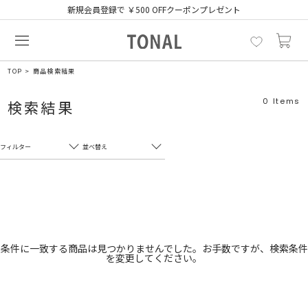
新規会員登録で ￥500 OFFクーポンプレゼント
TOP
商品検索結果
0
Items
検索結果
フィルター
並べ替え
フリーワード
売れ筋順
新着順
CLOSE
おすすめ順
カテゴリ
高い順
条件に一致する商品は見つかりませんでした。お手数ですが、検索条件
を変更してください。
サブカテゴリ
安い順
販売状況
カラー