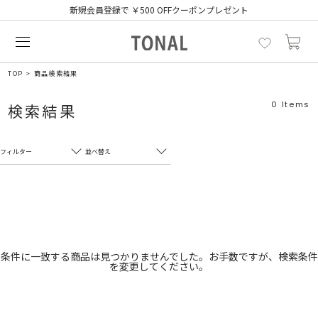
新規会員登録で ￥500 OFFクーポンプレゼント
TOP
商品検索結果
0
Items
検索結果
フィルター
並べ替え
フリーワード
売れ筋順
新着順
CLOSE
おすすめ順
カテゴリ
高い順
条件に一致する商品は見つかりませんでした。お手数ですが、検索条件
を変更してください。
サブカテゴリ
安い順
販売状況
カラー