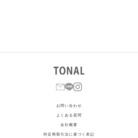
すべて
すべて
ホワイト
ホワイト
グレー
グレー
ブラック
ブラック
ブラウン
ブラウン
ベージュ
ベージュ
オレンジ
オレンジ
イエロー
イエロー
グリーン
グリーン
ブルー
ブルー
パープル
パープル
レッド
レッド
ピンク
ピンク
ミックス
ミックス
リセット
この条件で絞り込む
お問い合わせ
よくある質問
会社概要
特定商取引法に基づく表記