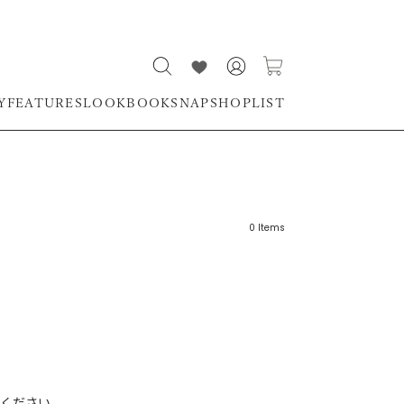
Y
FEATURES
LOOKBOOK
SNAP
SHOPLIST
0
Items
リーワード
売れ筋順
新着順
CLOSE
おすすめ順
ください。