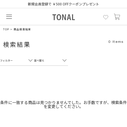
新規会員登録で ￥500 OFFクーポンプレゼント
TOP
商品検索結果
0
Items
検索結果
フィルター
並べ替え
フリーワード
売れ筋順
新着順
CLOSE
おすすめ順
カテゴリ
高い順
条件に一致する商品は見つかりませんでした。お手数ですが、検索条件
を変更してください。
サブカテゴリ
安い順
販売状況
カラー