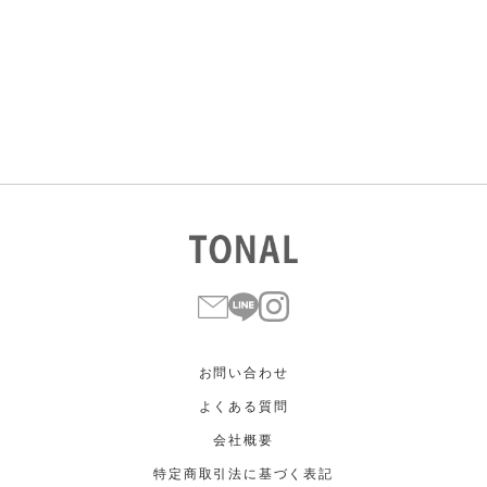
すべて
すべて
ホワイト
ホワイト
グレー
グレー
ブラック
ブラック
ブラウン
ブラウン
ベージュ
ベージュ
オレンジ
オレンジ
イエロー
イエロー
グリーン
グリーン
ブルー
ブルー
パープル
パープル
レッド
レッド
ピンク
ピンク
ミックス
ミックス
リセット
この条件で絞り込む
お問い合わせ
よくある質問
会社概要
特定商取引法に基づく表記