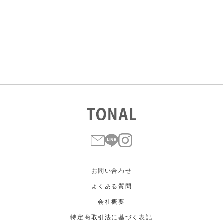
すべて
すべて
ホワイト
ホワイト
グレー
グレー
ブラック
ブラック
ブラウン
ブラウン
ベージュ
ベージュ
オレンジ
オレンジ
イエロー
イエロー
グリーン
グリーン
ブルー
ブルー
パープル
パープル
レッド
レッド
ピンク
ピンク
ミックス
ミックス
リセット
この条件で絞り込む
お問い合わせ
よくある質問
会社概要
特定商取引法に基づく表記