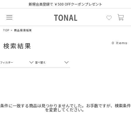
新規会員登録で ￥500 OFFクーポンプレゼント
TOP
商品検索結果
0
Items
検索結果
フィルター
並べ替え
フリーワード
売れ筋順
新着順
CLOSE
おすすめ順
カテゴリ
高い順
条件に一致する商品は見つかりませんでした。お手数ですが、検索条件
を変更してください。
サブカテゴリ
安い順
販売状況
カラー