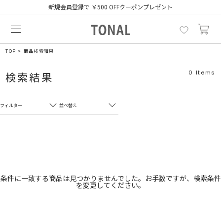
新規会員登録で ￥500 OFFクーポンプレゼント
TOP
商品検索結果
0
Items
検索結果
フィルター
並べ替え
フリーワード
売れ筋順
新着順
CLOSE
おすすめ順
カテゴリ
高い順
条件に一致する商品は見つかりませんでした。お手数ですが、検索条件
を変更してください。
サブカテゴリ
安い順
販売状況
カラー