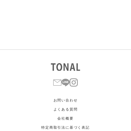
すべて
すべて
ホワイト
ホワイト
グレー
グレー
ブラック
ブラック
ブラウン
ブラウン
ベージュ
ベージュ
オレンジ
オレンジ
イエロー
イエロー
グリーン
グリーン
ブルー
ブルー
パープル
パープル
レッド
レッド
ピンク
ピンク
ミックス
ミックス
リセット
この条件で絞り込む
お問い合わせ
よくある質問
会社概要
特定商取引法に基づく表記