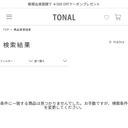
新規会員登録で ￥500 OFFクーポンプレゼント
TOP
商品検索結果
0
Items
検索結果
フィルター
並べ替え
フリーワード
売れ筋順
新着順
CLOSE
おすすめ順
カテゴリ
高い順
条件に一致する商品は見つかりませんでした。お手数ですが、検索条件
を変更してください。
サブカテゴリ
安い順
販売状況
カラー