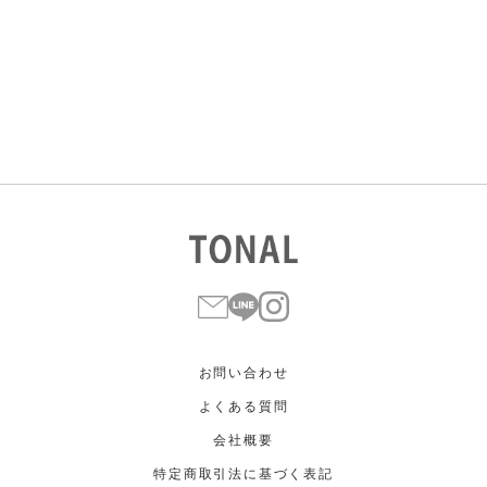
すべて
すべて
ホワイト
ホワイト
グレー
グレー
ブラック
ブラック
ブラウン
ブラウン
ベージュ
ベージュ
オレンジ
オレンジ
イエロー
イエロー
グリーン
グリーン
ブルー
ブルー
パープル
パープル
レッド
レッド
ピンク
ピンク
ミックス
ミックス
リセット
この条件で絞り込む
お問い合わせ
よくある質問
会社概要
特定商取引法に基づく表記