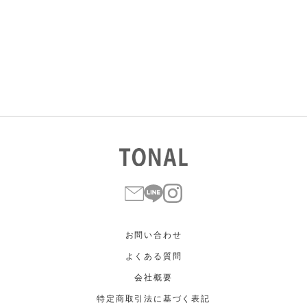
すべて
すべて
ホワイト
ホワイト
グレー
グレー
ブラック
ブラック
ブラウン
ブラウン
ベージュ
ベージュ
オレンジ
オレンジ
イエロー
イエロー
グリーン
グリーン
ブルー
ブルー
パープル
パープル
レッド
レッド
ピンク
ピンク
ミックス
ミックス
リセット
この条件で絞り込む
お問い合わせ
よくある質問
会社概要
特定商取引法に基づく表記