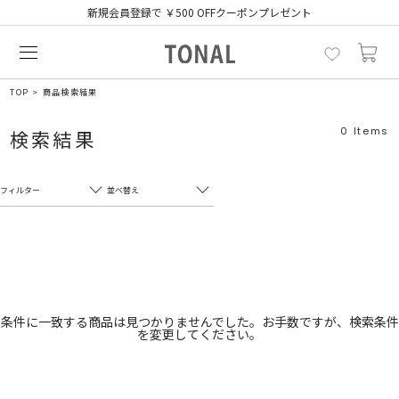
新規会員登録で ￥500 OFFクーポンプレゼント
TOP
商品検索結果
0
Items
検索結果
フィルター
並べ替え
フリーワード
売れ筋順
新着順
CLOSE
おすすめ順
カテゴリ
高い順
条件に一致する商品は見つかりませんでした。お手数ですが、検索条件
を変更してください。
サブカテゴリ
安い順
販売状況
カラー