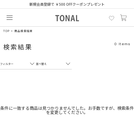
新規会員登録で ￥500 OFFクーポンプレゼント
TOP
商品検索結果
0
Items
検索結果
フィルター
並べ替え
フリーワード
売れ筋順
新着順
CLOSE
おすすめ順
カテゴリ
高い順
条件に一致する商品は見つかりませんでした。お手数ですが、検索条件
を変更してください。
サブカテゴリ
安い順
販売状況
カラー