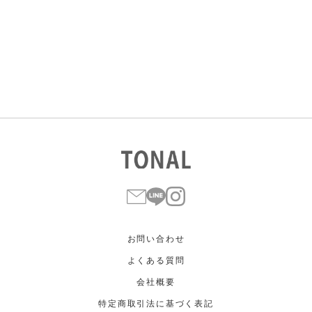
すべて
すべて
ホワイト
ホワイト
グレー
グレー
ブラック
ブラック
ブラウン
ブラウン
ベージュ
ベージュ
オレンジ
オレンジ
イエロー
イエロー
グリーン
グリーン
ブルー
ブルー
パープル
パープル
レッド
レッド
ピンク
ピンク
ミックス
ミックス
リセット
この条件で絞り込む
お問い合わせ
よくある質問
会社概要
特定商取引法に基づく表記