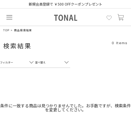
新規会員登録で ￥500 OFFクーポンプレゼント
TOP
商品検索結果
0
Items
検索結果
フィルター
並べ替え
フリーワード
売れ筋順
新着順
CLOSE
おすすめ順
カテゴリ
高い順
条件に一致する商品は見つかりませんでした。お手数ですが、検索条件
を変更してください。
サブカテゴリ
安い順
販売状況
カラー