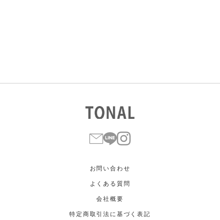
すべて
すべて
ホワイト
ホワイト
グレー
グレー
ブラック
ブラック
ブラウン
ブラウン
ベージュ
ベージュ
オレンジ
オレンジ
イエロー
イエロー
グリーン
グリーン
ブルー
ブルー
パープル
パープル
レッド
レッド
ピンク
ピンク
ミックス
ミックス
リセット
この条件で絞り込む
お問い合わせ
よくある質問
会社概要
特定商取引法に基づく表記