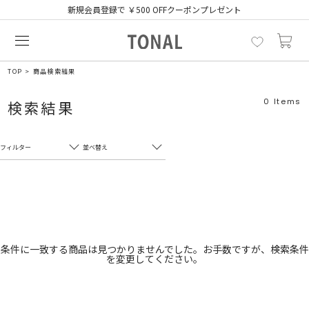
新規会員登録で ￥500 OFFクーポンプレゼント
TOP
商品検索結果
0
Items
検索結果
フィルター
並べ替え
フリーワード
売れ筋順
新着順
CLOSE
おすすめ順
カテゴリ
高い順
条件に一致する商品は見つかりませんでした。お手数ですが、検索条件
を変更してください。
サブカテゴリ
安い順
販売状況
カラー