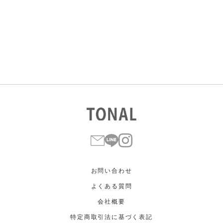
すべて
すべて
ホワイト
ホワイト
グレー
グレー
ブラック
ブラック
ブラウン
ブラウン
ベージュ
ベージュ
オレンジ
オレンジ
イエロー
イエロー
グリーン
グリーン
ブルー
ブルー
パープル
パープル
レッド
レッド
ピンク
ピンク
ミックス
ミックス
リセット
この条件で絞り込む
お問い合わせ
よくある質問
会社概要
特定商取引法に基づく表記