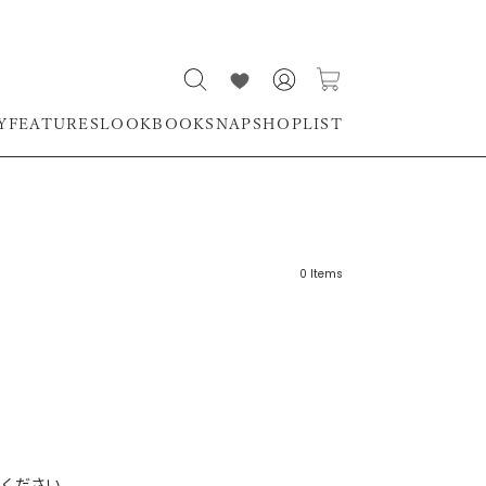
Y
FEATURES
LOOKBOOK
SNAP
SHOPLIST
0
Items
リーワード
売れ筋順
新着順
CLOSE
おすすめ順
ください。