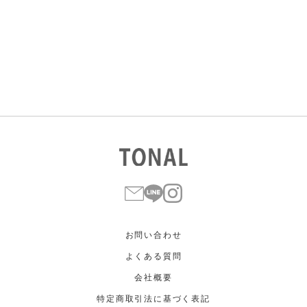
すべて
すべて
ホワイト
ホワイト
グレー
グレー
ブラック
ブラック
ブラウン
ブラウン
ベージュ
ベージュ
オレンジ
オレンジ
イエロー
イエロー
グリーン
グリーン
ブルー
ブルー
パープル
パープル
レッド
レッド
ピンク
ピンク
ミックス
ミックス
リセット
この条件で絞り込む
お問い合わせ
よくある質問
会社概要
特定商取引法に基づく表記