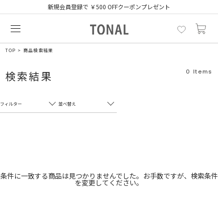
新規会員登録で ￥500 OFFクーポンプレゼント
TOP
商品検索結果
0
Items
検索結果
フィルター
並べ替え
フリーワード
売れ筋順
新着順
CLOSE
おすすめ順
カテゴリ
高い順
条件に一致する商品は見つかりませんでした。お手数ですが、検索条件
を変更してください。
サブカテゴリ
安い順
販売状況
カラー