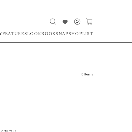
Y
FEATURES
LOOKBOOK
SNAP
SHOPLIST
0
Items
リーワード
売れ筋順
新着順
CLOSE
おすすめ順
ください。