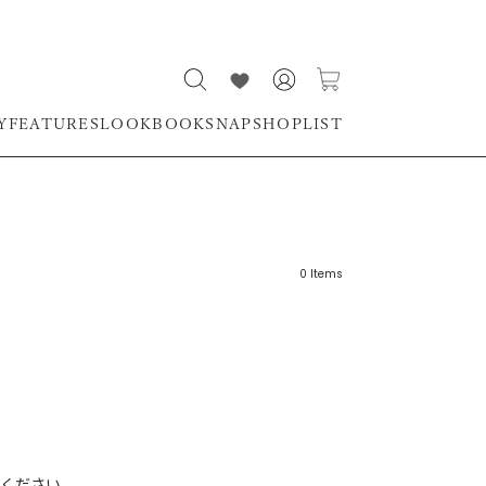
Y
FEATURES
LOOKBOOK
SNAP
SHOPLIST
0
Items
リーワード
売れ筋順
新着順
CLOSE
おすすめ順
ください。