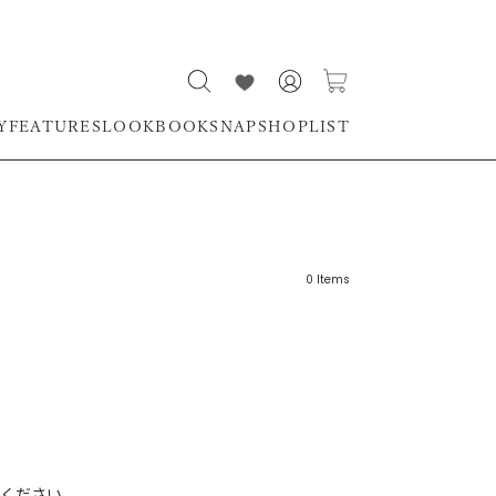
Y
FEATURES
LOOKBOOK
SNAP
SHOPLIST
0
Items
リーワード
売れ筋順
新着順
CLOSE
おすすめ順
ください。