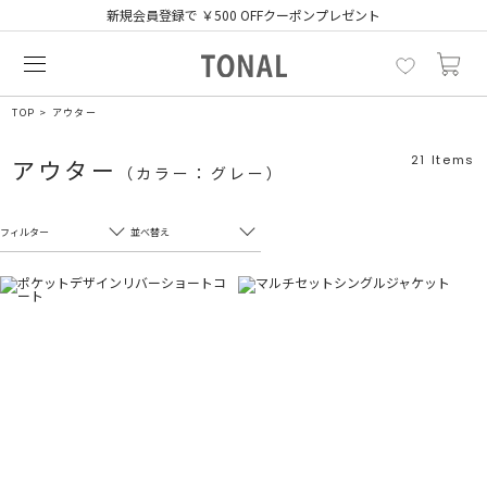
新規会員登録で ￥500 OFFクーポンプレゼント
TOP
アウター
21
Items
アウター
（カラー：グレー）
フィルター
並べ替え
フリーワード
売れ筋順
新着順
CLOSE
おすすめ順
カテゴリ
高い順
サブカテゴリ
安い順
販売状況
カラー