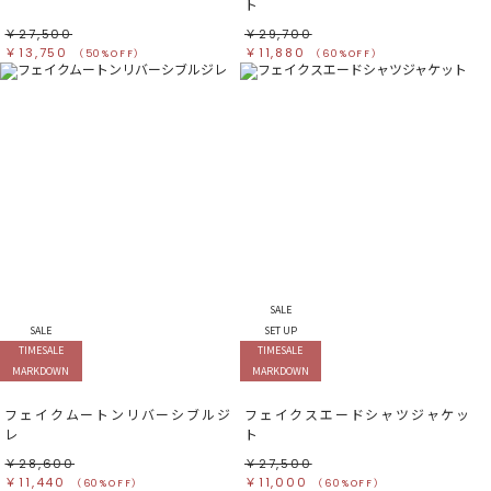
ト
￥27,500
￥29,700
￥13,750
￥11,880
（50%OFF）
（60%OFF）
SALE
SALE
SET UP
TIMESALE
TIMESALE
MARKDOWN
MARKDOWN
フェイクムートンリバーシブルジ
フェイクスエードシャツジャケッ
レ
ト
￥28,600
￥27,500
￥11,440
￥11,000
（60%OFF）
（60%OFF）