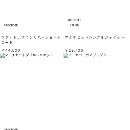
すべて
すべて
ホワイト
ホワイト
グレー
グレー
ブラック
ブラック
ブラウン
ブラウン
ベージュ
ベージュ
PRE ORDER
オレンジ
オレンジ
PRE ORDER
SET UP
イエロー
イエロー
グリーン
グリーン
ブルー
ブルー
ポケットデザインリバーショート
マルチセットシングルジャケット
パープル
パープル
レッド
レッド
コート
ピンク
ピンク
ミックス
ミックス
￥44,000
￥29,700
リセット
この条件で絞り込む
PRE ORDER