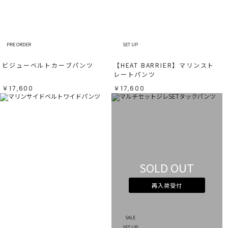
すべて
すべて
ホワイト
ホワイト
グレー
グレー
ブラック
ブラック
ブラウン
ブラウン
ベージュ
ベージュ
オレンジ
オレンジ
PRE ORDER
SET UP
イエロー
イエロー
グリーン
グリーン
ブルー
ブルー
ビジューベルトカーブパンツ
【HEAT BARRIER】マリンスト
パープル
パープル
レッド
レッド
レートパンツ
ピンク
ピンク
ミックス
ミックス
￥17,600
￥17,600
リセット
この条件で絞り込む
SOLD OUT
再入荷受付
SALE
SET UP