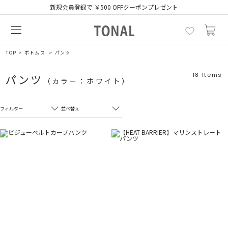
新規会員登録で ￥500 OFFクーポンプレゼント
TOP
ボトムス
パンツ
18
Items
パンツ
（カラー：ホワイト）
フィルター
並べ替え
フリーワード
売れ筋順
新着順
CLOSE
おすすめ順
カテゴリ
高い順
サブカテゴリ
安い順
販売状況
カラー