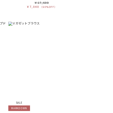
￥17,600
￥7,040
（60%OFF）
SALE
MARKDOWN