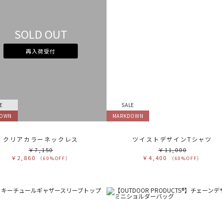
カ
サ
SOLD OUT
販
カ
再入荷受付
す
ホ
グ
ブ
ブ
ベ
オ
イ
グ
E
SALE
ブ
パ
DOWN
MARKDOWN
レ
ピ
ミ
クリアカラーネックレス
ツイストデザインTシャツ
￥7,150
￥11,000
￥2,860
￥4,400
（60%OFF）
（60%OFF）