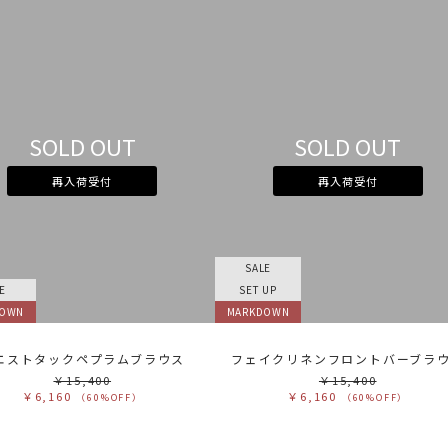
SOLD OUT
SOLD OUT
再入荷受付
再入荷受付
SALE
E
SET UP
DOWN
MARKDOWN
エストタックペプラムブラウス
フェイクリネンフロントバーブラ
￥15,400
￥15,400
￥6,160
￥6,160
（60%OFF）
（60%OFF）