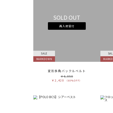
SOLD OUT
再入荷受付
SALE
SAL
MARKDOWN
MARK
変形多角バックルベルト
￥6,050
￥2,420
（60%OFF）