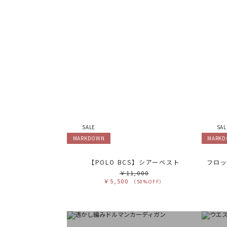
SALE
SAL
MARKDOWN
MARK
【POLO BCS】シアーベスト
￥11,000
￥5,500
（50%OFF）