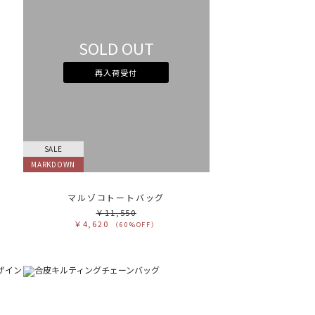
テゴリ
高い順
ブカテゴリ
安い順
SOLD OUT
売状況
ラー
再入荷受付
べて
すべて
ワイト
ホワイト
レー
グレー
ラック
ブラック
ラウン
ブラウン
ージュ
ベージュ
レンジ
オレンジ
エロー
イエロー
リーン
グリーン
SALE
ルー
ブルー
ープル
パープル
MARKDOWN
ッド
レッド
ンク
ピンク
ックス
ミックス
マルゾコトートバッグ
リセット
￥11,550
￥4,620
（60%OFF）
この条件で絞り込む