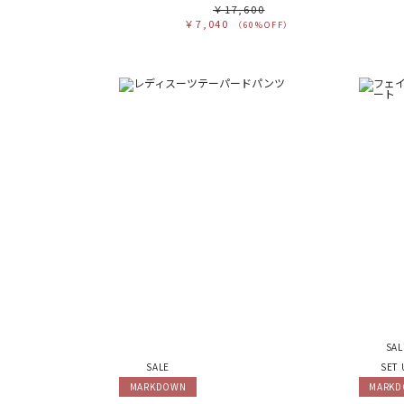
￥17,600
￥7,040
（60%OFF）
SAL
SALE
SET 
MARKDOWN
MARK