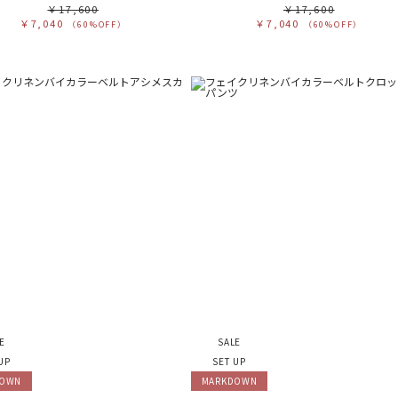
￥17,600
￥17,600
￥7,040
￥7,040
（60%OFF）
（60%OFF）
E
SALE
UP
SET UP
DOWN
MARKDOWN