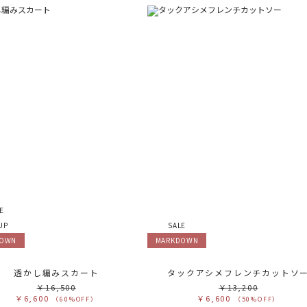
E
UP
SALE
DOWN
MARKDOWN
透かし編みスカート
タックアシメフレンチカットソ
￥16,500
￥13,200
￥6,600
￥6,600
（60%OFF）
（50%OFF）