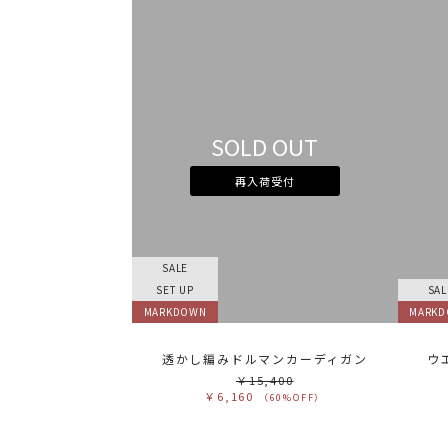
SOLD OUT
再入荷受付
SALE
SET UP
SAL
MARKDOWN
MARK
透かし編みドルマンカーディガン
ウ
￥15,400
￥6,160
（60%OFF）