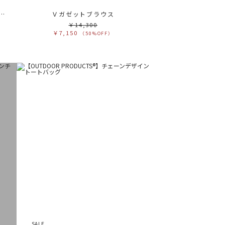
リネンバイカラーベルトクロップドパンツ
Ｖガゼットブラウス
￥14,300
￥7,150
（50%OFF）
SALE