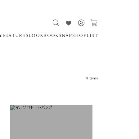
Y
FEATURES
LOOKBOOK
SNAP
SHOPLIST
71
Items
リーワード
売れ筋順
新着順
CLOSE
おすすめ順