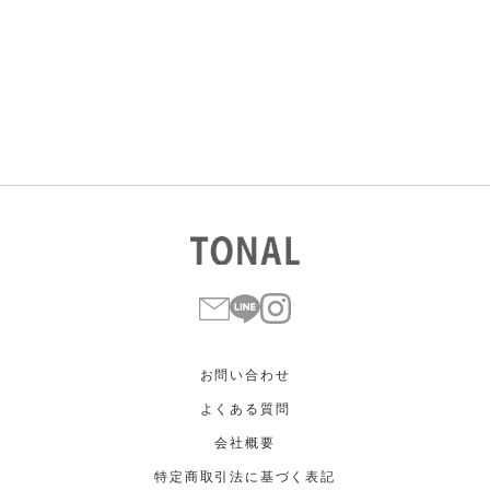
すべて
すべて
ホワイト
ホワイト
グレー
グレー
ブラック
ブラック
ブラウン
ブラウン
ベージュ
ベージュ
オレンジ
オレンジ
イエロー
イエロー
グリーン
グリーン
ブルー
ブルー
パープル
パープル
レッド
レッド
ピンク
ピンク
ミックス
ミックス
リセット
この条件で絞り込む
お問い合わせ
よくある質問
会社概要
特定商取引法に基づく表記