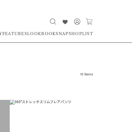
Y
FEATURES
LOOKBOOK
SNAP
SHOPLIST
10
Items
リーワード
売れ筋順
新着順
CLOSE
おすすめ順