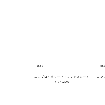
SET UP
NE
エンブロイダリーマチフレアスカート
エン
￥24,200