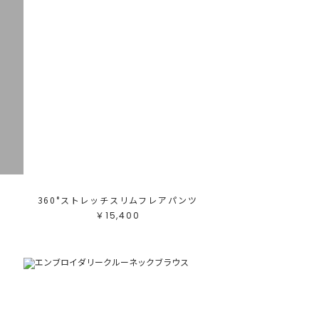
テゴリ
高い順
ブカテゴリ
安い順
売状況
ラー
べて
すべて
ワイト
ホワイト
レー
グレー
ラック
ブラック
ラウン
ブラウン
ージュ
ベージュ
レンジ
オレンジ
エロー
イエロー
リーン
グリーン
ルー
ブルー
ープル
パープル
ッド
レッド
ンク
ピンク
ックス
ミックス
360°ストレッチスリムフレアパンツ
リセット
￥15,400
この条件で絞り込む