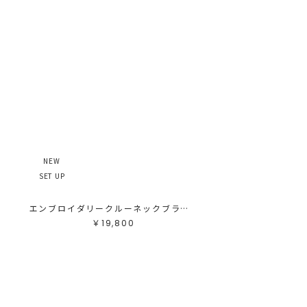
NEW
SET UP
ス
エンブロイダリークルーネックブラウス
￥19,800