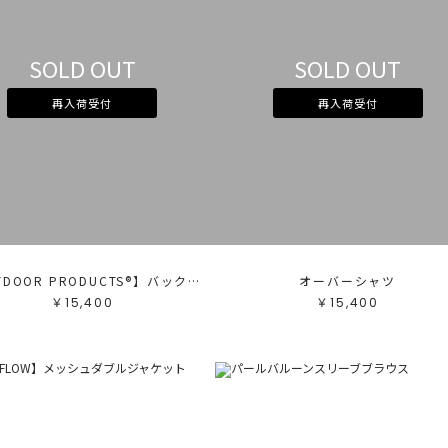
カ
サ
SOLD OUT
SOLD OUT
販
カ
再入荷受付
再入荷受付
す
ホ
グ
ブ
ブ
ベ
オ
イ
グ
ブ
パ
レ
ピ
ミ
【OUTDOOR PRODUCTS®︎】バックルリュック
オーバーシャツ
￥15,400
￥15,400