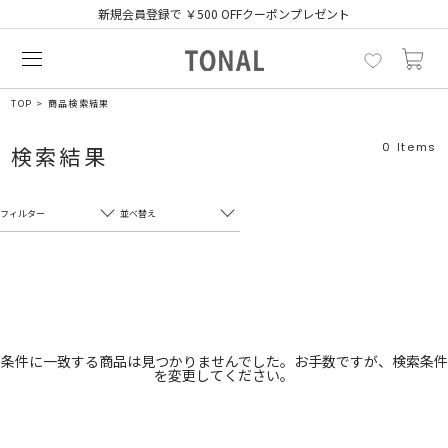
新規会員登録で ￥500 OFFクーポンプレゼント
TOP
商品検索結果
0
Items
検索結果
フィルター
並べ替え
フリーワード
売れ筋順
新着順
CLOSE
おすすめ順
カテゴリ
高い順
条件に一致する商品は見つかりませんでした。お手数ですが、検索条件
を変更してください。
サブカテゴリ
安い順
販売状況
カラー