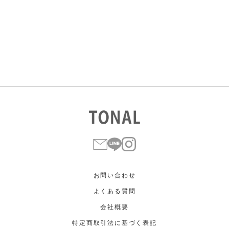
すべて
すべて
ホワイト
ホワイト
グレー
グレー
ブラック
ブラック
ブラウン
ブラウン
ベージュ
ベージュ
オレンジ
オレンジ
イエロー
イエロー
グリーン
グリーン
ブルー
ブルー
パープル
パープル
レッド
レッド
ピンク
ピンク
ミックス
ミックス
リセット
この条件で絞り込む
お問い合わせ
よくある質問
会社概要
特定商取引法に基づく表記