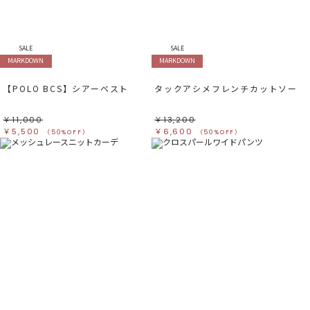
すべて
すべて
ホワイト
ホワイト
グレー
グレー
ブラック
ブラック
ブラウン
ブラウン
ベージュ
ベージュ
SALE
SALE
オレンジ
オレンジ
MARKDOWN
MARKDOWN
イエロー
イエロー
グリーン
グリーン
ブルー
ブルー
パープル
パープル
【POLO BCS】シアーベスト
タックアシメフレンチカットソー
レッド
レッド
ピンク
ピンク
ミックス
ミックス
￥11,000
￥13,200
￥5,500
￥6,600
（50%OFF）
（50%OFF）
リセット
この条件で絞り込む