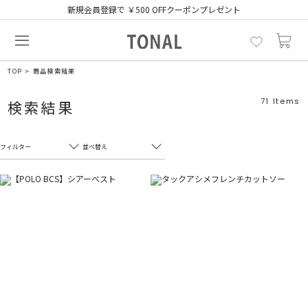
新規会員登録で ￥500 OFFクーポンプレゼント
TOP
商品検索結果
71
Items
検索結果
フィルター
並べ替え
フリーワード
売れ筋順
新着順
CLOSE
おすすめ順
カテゴリ
高い順
サブカテゴリ
安い順
販売状況
カラー