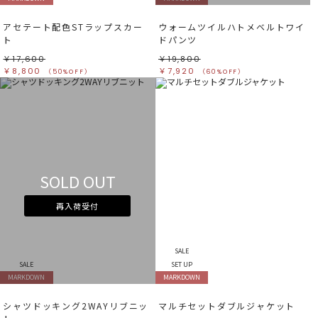
アセテート配色STラップスカー
ウォームツイルハトメベルトワイ
ト
ドパンツ
￥17,600
￥19,800
￥8,800
￥7,920
（50%OFF）
（60%OFF）
SOLD OUT
再入荷受付
SALE
SALE
SET UP
MARKDOWN
MARKDOWN
シャツドッキング2WAYリブニッ
マルチセットダブルジャケット