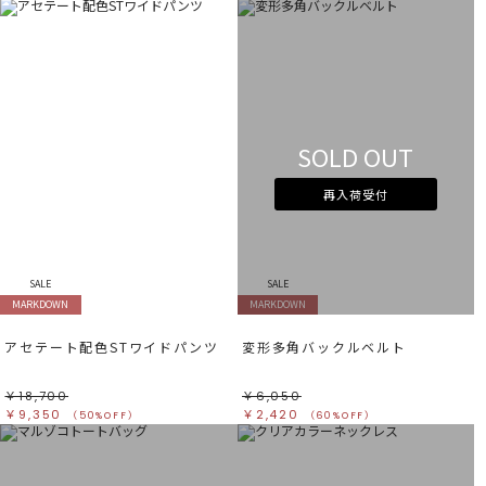
SOLD OUT
再入荷受付
SALE
SALE
MARKDOWN
MARKDOWN
アセテート配色STワイドパンツ
変形多角バックルベルト
￥18,700
￥6,050
￥9,350
￥2,420
（50%OFF）
（60%OFF）