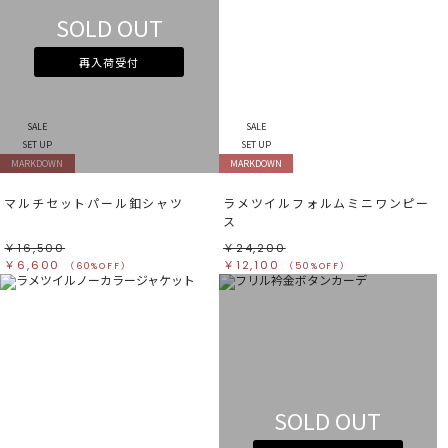
SOLD OUT
再入荷受付
SALE
SALE
SET UP
SET UP
MARKDOWN
MARKDOWN
マルチセットパール釦シャツ
ラメツイルフォルムミニワンピー
ス
￥16,500
￥24,200
￥6,600
￥12,100
（60%OFF）
（50%OFF）
SOLD OUT