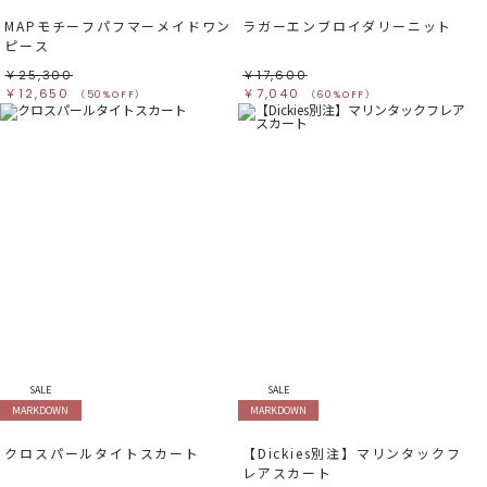
MAPモチーフパフマーメイドワン
ラガーエンブロイダリーニット
ピース
￥25,300
￥17,600
￥12,650
￥7,040
（50%OFF）
（60%OFF）
SALE
SALE
MARKDOWN
MARKDOWN
クロスパールタイトスカート
【Dickies別注】マリンタックフ
レアスカート