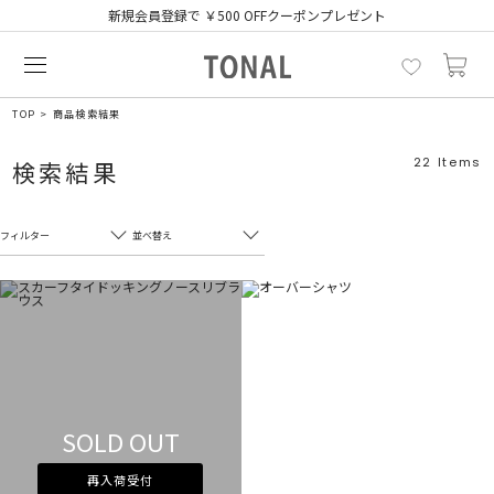
新規会員登録で ￥500 OFFクーポンプレゼント
TOP
商品検索結果
22
Items
検索結果
フィルター
並べ替え
フリーワード
売れ筋順
新着順
CLOSE
おすすめ順
カテゴリ
高い順
サブカテゴリ
安い順
SOLD OUT
販売状況
再入荷受付
カラー