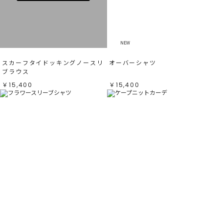
すべて
すべて
ホワイト
ホワイト
グレー
グレー
ブラック
ブラック
ブラウン
ブラウン
ベージュ
ベージュ
オレンジ
オレンジ
NEW
イエロー
イエロー
グリーン
グリーン
ブルー
ブルー
スカーフタイドッキングノースリ
オーバーシャツ
パープル
パープル
レッド
レッド
ブラウス
ピンク
ピンク
ミックス
ミックス
￥15,400
￥15,400
リセット
この条件で絞り込む